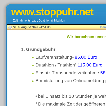
www.stoppuhr.net
Zeitnahme für Lauf, Duathlon & Triathlon
Sa, 8. August 2026 - 4:51:03
Hom
Wir berechnen unser
Grundgebühr
Laufveranstaltung¹
86,00 Euro
Duathlon / Triathlon¹
115,00 Euro
Einsatz Transponderzeitnahme
58
Bereitstellung von Onlinemeldung
¹ bei Einsatz bis 10 Stunden je we
² Die maximale Zeit der geöffnete