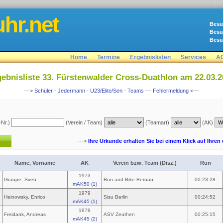
hr.net
Besu
Besu
Besu
Home
Termine
Ergebnislisten
Services
A
ebnisliste 33. Fürstenwalder Cross-Duathlon am 22.03.
--->
Schüler
-
Jedermann
-
U23/Elite/Sen
-
Teams
---
Fehlermeldung
<---
-Nr.)
(Verein / Team)
(Teamart)
(AK)
--->
Ihre Urkunde erhalten Sie bei einem Klick auf Ihren
Name, Vorname
AK
Verein bzw. Team (Disz.)
Run