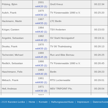
 - 2026
Karsten Lenke
|
Home
|
Kontakt
|
Haftungsausschluss
|
Impressum
|
Datenschutze