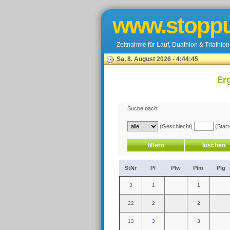
www.stoppu
Zeitnahme für Lauf, Duathlon & Triathlon
Sa, 8. August 2026 - 4:44:45
Erg
Suche nach:
(Geschlecht)
(Start
StNr
Pl
Plw
Plm
Plg