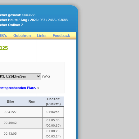
cher gesamt:
0003688
cher Heute / Aug / 2026:
057 / 2465 / 03688
cher Online:
2
GB's
Gebühren
Links
Feedback
2025
(WK)
 entsprechenden Platz.
<---
Endzeit
Bike
Run
(Rückst.)